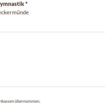
ymnastik *
Ueckermünde
kenkassen übernommen.